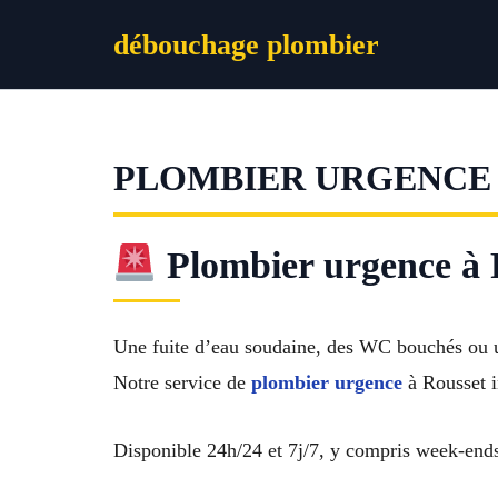
Aller
débouchage plombier
au
contenu
PLOMBIER URGENCE
Plombier urgence à R
Une fuite d’eau soudaine, des WC bouchés ou u
Notre service de
plombier urgence
à Rousset i
Disponible 24h/24 et 7j/7, y compris week-ends e