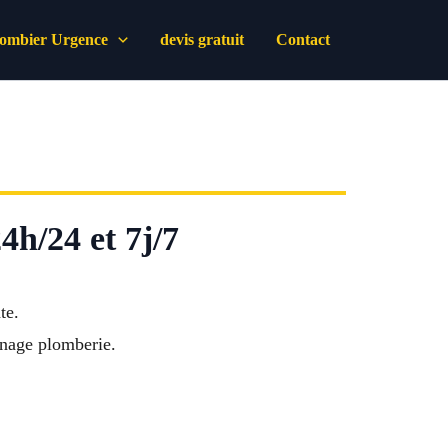
lombier Urgence
devis gratuit
Contact
4h/24 et 7j/7
te.
nnage plomberie.