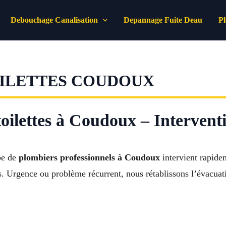
Debouchage Canalisation
Depannage Fuite Deau
P
ILETTES COUDOUX
lettes à Coudoux – Interventio
pe de
plombiers professionnels à Coudoux
intervient rapide
es. Urgence ou problème récurrent, nous rétablissons l’évacuat