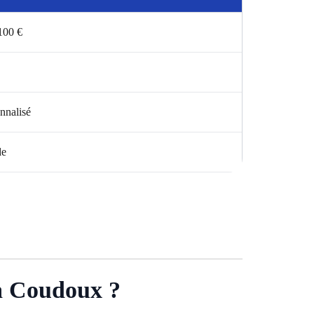
 100 €
nnalisé
de
à Coudoux ?