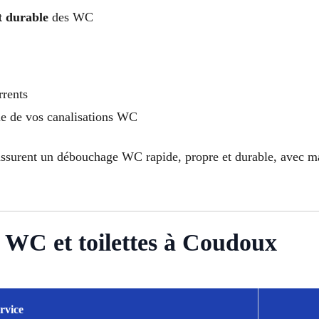
t durable
des WC
rrents
ie de vos canalisations WC
surent un débouchage WC rapide, propre et durable, avec maté
 WC et toilettes à Coudoux
rvice