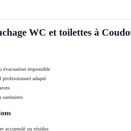
uchage WC et toilettes à Coud
u évacuation impossible
l professionnel adapté
ments
 sanitaires
ions
ier accumulé ou résidus