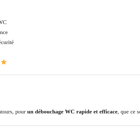
 WC
ance
curité
ntours, pour
un débouchage WC rapide et efficace
, que ce s