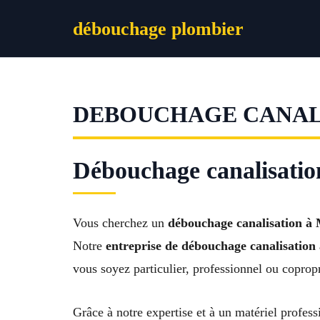
Aller
débouchage plombier
au
contenu
DEBOUCHAGE CANALI
Débouchage canalisation
Vous cherchez un
débouchage canalisation à M
Notre
entreprise de débouchage canalisation
vous soyez particulier, professionnel ou copropr
Grâce à notre expertise et à un matériel profe