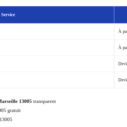
Service
À pa
À pa
Devi
Devi
Marseille 13005
transparent
05 gratuit
 13005