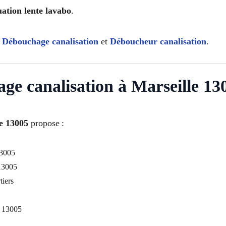
ation lente lavabo
.
:
Débouchage canalisation
et
Déboucheur canalisation
.
ge canalisation à Marseille 13
le 13005
propose :
13005
 13005
tiers
e 13005