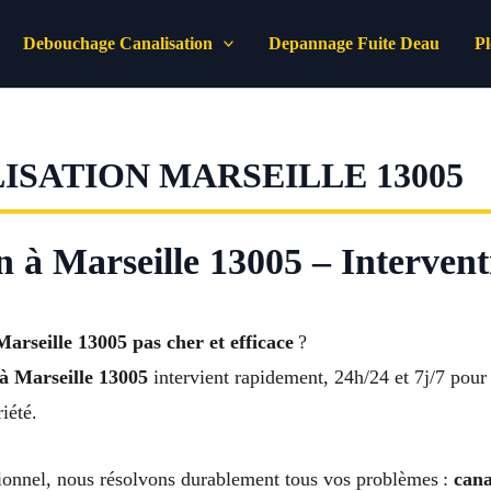
Debouchage Canalisation
Depannage Fuite Deau
P
SATION MARSEILLE 13005
 à Marseille 13005 – Intervent
arseille 13005 pas cher et efficace
?
 à Marseille 13005
intervient rapidement, 24h/24 et 7j/7 pour
iété.
ssionnel, nous résolvons durablement tous vos problèmes :
cana