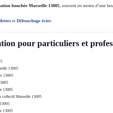
sation bouchée Marseille 13005
, souvent en moins d’une heu
lettes
et
Débouchage évier
.
ion pour particuliers et profes
05
eille 13005
le 13005
13005
le 13005
 collectif Marseille 13005
e 13005
le 13005