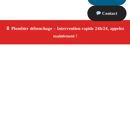
Contact
À propos Plombier & Débouchage
canalisation
Plombier & Débouchage canalisation Plan De Cuques
Plomberie générale et débouchage
Installation
sanitaire et réparation
Finitions de qualité ✚ Avis
Positifs
4.8/5 ☆ Avis