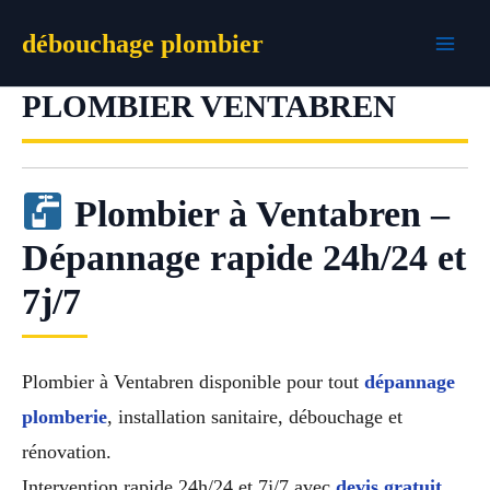
Aller
débouchage plombier
au
contenu
PLOMBIER VENTABREN
Plombier à Ventabren –
Dépannage rapide 24h/24 et
7j/7
Plombier à Ventabren disponible pour tout
dépannage
plomberie
, installation sanitaire, débouchage et
rénovation.
Intervention rapide 24h/24 et 7j/7 avec
devis gratuit
,