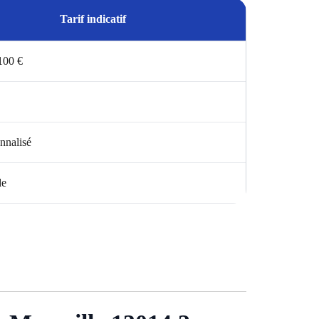
Tarif indicatif
 100 €
nnalisé
de