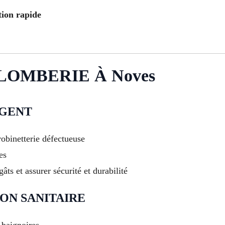
tion rapide
LOMBERIE À Noves
RGENT
robinetterie défectueuse
es
âts et assurer sécurité et durabilité
ON SANITAIRE
 baignoires