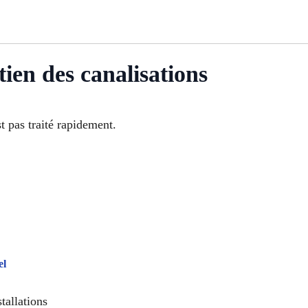
ien des canalisations
t pas traité rapidement.
el
allations