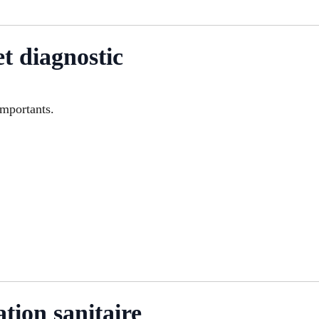
t diagnostic
importants.
ation sanitaire