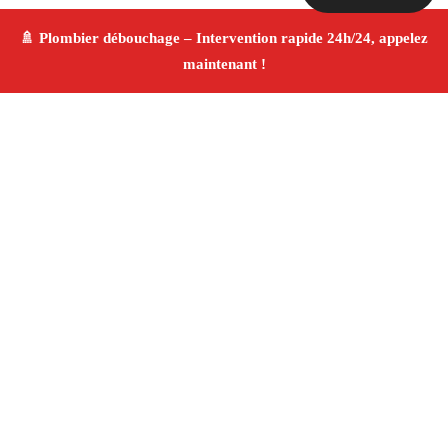
À propos Plombier & Débouchage
canalisation
Plombier & Débouchage canalisation Vernegues
Plomberie générale et débouchage
Installation
sanitaire et réparation
Finitions de qualité ✚ Avis
Positifs
4.8/5 ☆ Avis
Adresse : Vernegues 13116