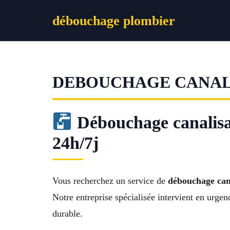
Aller
débouchage plombier
au
contenu
DEBOUCHAGE CANALI
Débouchage canalisat
24h/7j
Vous recherchez un service de
débouchage cana
Notre entreprise spécialisée intervient en urge
durable.