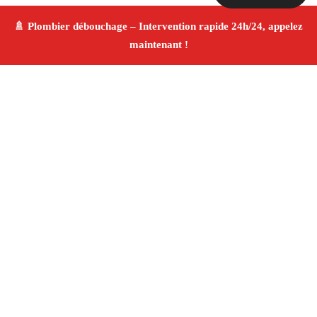
À propos Plombier & Débouchage
canalisation
Plombier & Débouchage canalisation Marseille
Installation plomberie et débouchage canalisation
Rénovation salle de bain
Travaux fiables
4.8/5 ☆
Avis
Adresse : Marseille