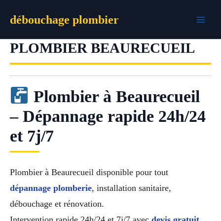
Aller
débouchage plombier
au
contenu
PLOMBIER BEAURECUEIL
Plombier à Beaurecueil
– Dépannage rapide 24h/24
et 7j/7
Plombier à Beaurecueil disponible pour tout
dépannage plomberie
, installation sanitaire,
débouchage et rénovation.
Intervention rapide 24h/24 et 7j/7 avec
devis gratuit
,