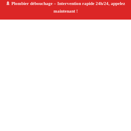
À propos Plombier & Débouchage
canalisation
Plombier & Débouchage canalisation Beaurecueil
Plomberie générale et débouchage
Installation
sanitaire et réparation
Finitions de qualité ✚ Avis
Positifs
4.8/5 ☆ Avis
Adresse : Beaurecueil 13100
Téléphone :
06 28 31 86 20