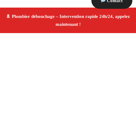
Contact
À propos Plombier & Débouchage
canalisation
Plombier & Débouchage canalisation Martigues
Plomberie générale et débouchage
Installation
sanitaire et réparation
Finitions de qualité ✚ Avis
Positifs
4.8/5 ☆ Avis
Adresse : Martigues 13500