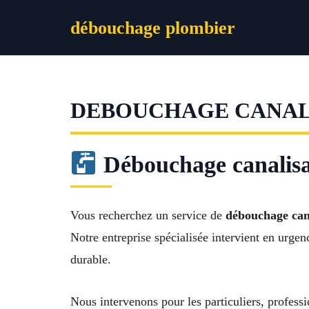
Aller
débouchage plombier
au
contenu
DEBOUCHAGE CANAL
Débouchage canalisat
Vous recherchez un service de
débouchage cana
Notre entreprise spécialisée intervient en urge
durable.
Nous intervenons pour les particuliers, professi