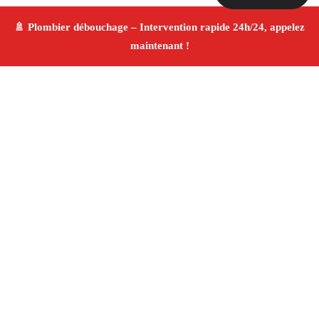
À propos Plombier & Débouchage
canalisation
Plombier & Débouchage canalisation Lamanon
Plomberie générale et débouchage
Installation
sanitaire et réparation
Finitions de qualité ✚ Avis
Positifs
4.8/5 ☆ Avis
Adresse : Lamanon 13113