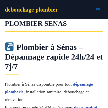
Aller
débouchage plombier
au
contenu
PLOMBIER SENAS
Plombier à Sénas –
Dépannage rapide 24h/24 et
7j/7
Plombier à Sénas disponible pour tout
dépannage
plomberie
, installation sanitaire, débouchage et
rénovation.
Intervention rapide 24h/24 et 7j/7 avec
devis gratuit
,