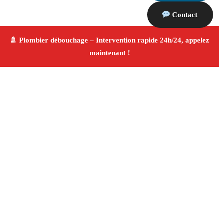
Contact
À propos Plombier & Débouchage
canalisation
Plombier & Débouchage canalisation Aurons
Plomberie générale et débouchage
Installation
sanitaire et réparation
Finitions de qualité ✚ Avis
Positifs
4.8/5 ☆ Avis