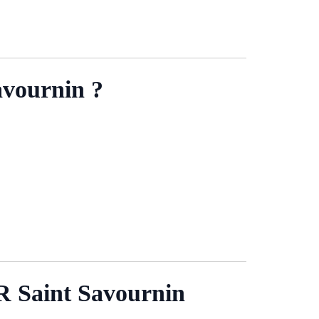
ournin ?
aint Savournin