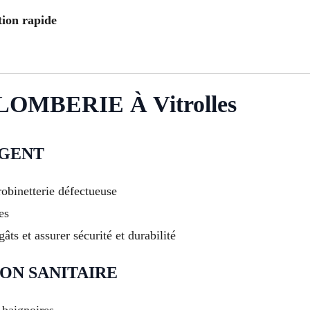
tion rapide
OMBERIE À Vitrolles
RGENT
robinetterie défectueuse
es
âts et assurer sécurité et durabilité
ON SANITAIRE
 baignoires