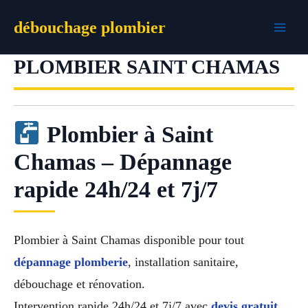
Aller
débouchage plombier
au
contenu
PLOMBIER SAINT CHAMAS
Plombier à Saint
Chamas – Dépannage
rapide 24h/24 et 7j/7
Plombier à Saint Chamas disponible pour tout
dépannage plomberie
, installation sanitaire,
débouchage et rénovation.
Intervention rapide 24h/24 et 7j/7 avec
devis gratuit
,