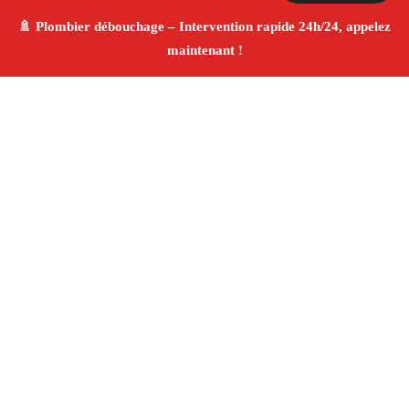
À propos Plombier & Débouchage
canalisation
Plombier & Débouchage canalisation Salon De Provence
Plomberie générale et débouchage
Installation
sanitaire et réparation
Finitions de qualité ✚ Avis
Positifs
4.8/5 ☆ Avis
Adresse : Salon De Provence 13300