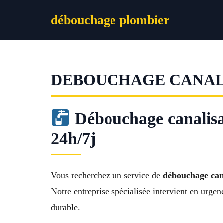
Aller
débouchage plombier
au
contenu
DEBOUCHAGE CANALI
Débouchage canalisa
24h/7j
Vous recherchez un service de
débouchage cana
Notre entreprise spécialisée intervient en urge
durable.