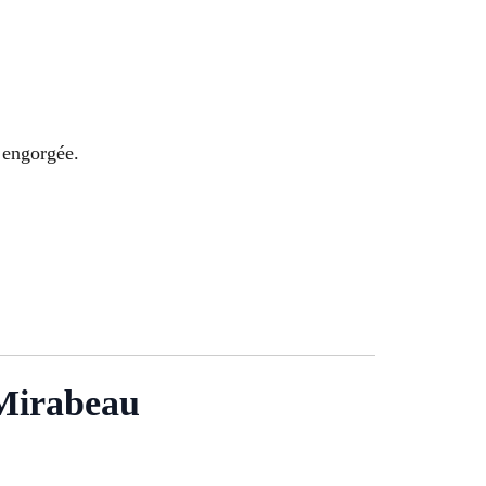
e engorgée.
 Mirabeau