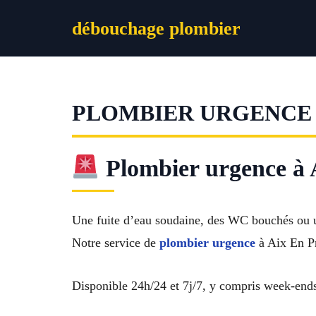
Aller
débouchage plombier
au
contenu
PLOMBIER URGENCE 
Plombier urgence à A
Une fuite d’eau soudaine, des WC bouchés ou u
Notre service de
plombier urgence
à Aix En Pr
Disponible 24h/24 et 7j/7, y compris week-ends e