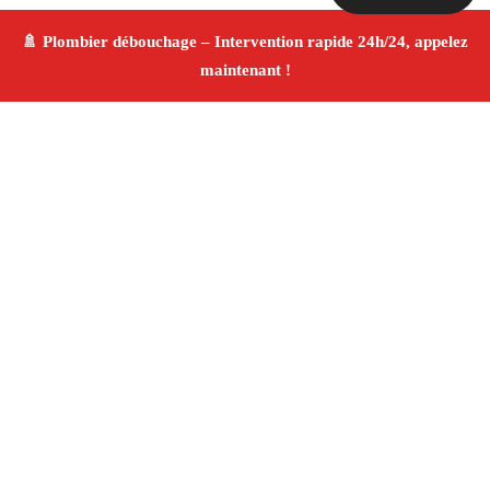
À propos Plombier & Débouchage
canalisation
Plombier & Débouchage canalisation Fos Sur Mer
Plomberie générale et débouchage
Installation
sanitaire et réparation
Finitions de qualité ✚ Avis
Positifs
4.8/5 ☆ Avis
Adresse : Fos Sur Mer 13270