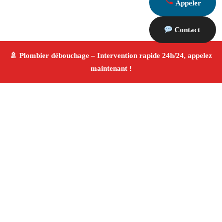
Appeler
Contact
À propos Plombier & Débouchage
canalisation
Plombier & Débouchage canalisation Graveson
Plomberie générale et débouchage
Installation
sanitaire et réparation
Finitions de qualité ✚ Avis
Positifs
4.8/5 ☆ Avis