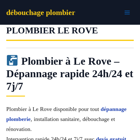
Aller
débouchage plombier
au
contenu
PLOMBIER LE ROVE
Plombier à Le Rove –
Dépannage rapide 24h/24 et
7j/7
Plombier à Le Rove disponible pour tout
dépannage
plomberie
, installation sanitaire, débouchage et
rénovation.
Intervention rapide 24h/24 et 7j/7 avec
devis gratuit
,