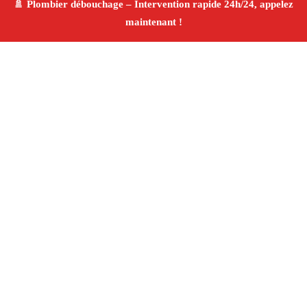
À propos Plombier & Débouchage
canalisation
Plombier & Débouchage canalisation Aubagne
Plomberie générale et débouchage
Installation
sanitaire et réparation
Finitions de qualité ✚ Avis
Positifs
4.8/5 ☆ Avis
Adresse : Aubagne 13400
Téléphone :
06 28 31 86 20