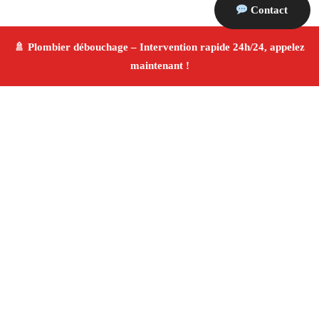
Contact
À propos Plombier & Débouchage
canalisation
Plombier & Débouchage canalisation Saint Victoret
Plomberie générale et débouchage
Installation
sanitaire et réparation
Finitions de qualité ✚ Avis
Positifs
4.8/5 ☆ Avis
Adresse : Saint Victoret 13730