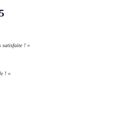
5
satisfaite ! »
e ! »