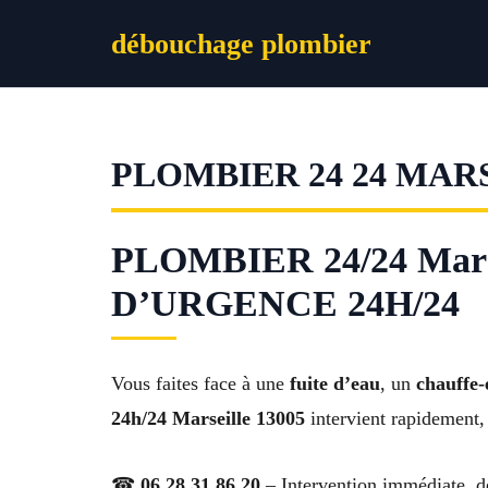
Aller
débouchage plombier
au
contenu
PLOMBIER 24 24 MARS
PLOMBIER 24/24 Mars
D’URGENCE 24H/24
Vous faites face à une
fuite d’eau
, un
chauffe-
24h/24 Marseille 13005
intervient rapidement, 
☎
06 28 31 86 20
– Intervention immédiate, de