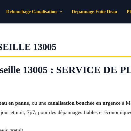
Debouchage Canalisation
Depannage Fuite Deau
P
EILLE 13005
eille 13005 : SERVICE DE
eau en panne
, ou une
canalisation bouchée en urgence
à Ma
jour et nuit, 7j/7, pour des dépannages fiables et économiques
vis gratuit.