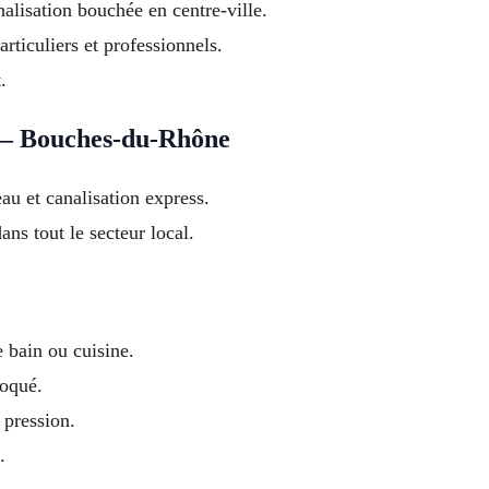
lisation bouchée en centre-ville.
rticuliers et professionnels.
.
 – Bouches-du-Rhône
u et canalisation express.
ns tout le secteur local.
e bain ou cuisine.
loqué.
pression.
.