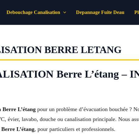
Debouchage Canalisation
Depannage Fuite Deau
P
ISATION BERRE LETANG
SATION Berre L’étang – 
à Berre L’étang
pour un problème d’évacuation bouchée ? Not
WC, évier, lavabo, douche ou canalisation principale. Nous as
de Berre L’étang
, pour particuliers et professionnels.