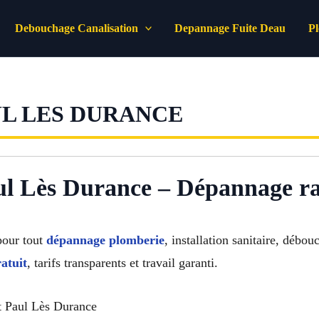
Debouchage Canalisation
Depannage Fuite Deau
P
UL LES DURANCE
l Lès Durance – Dépannage rap
pour tout
dépannage plomberie
, installation sanitaire, débo
ratuit
, tarifs transparents et travail garanti.
t Paul Lès Durance