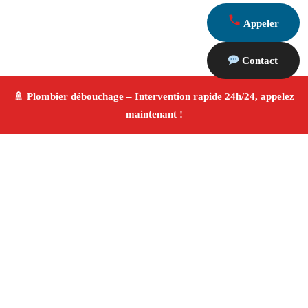
Appeler
Contact
À propos Plombier & Débouchage
canalisation
Plombier & Débouchage canalisation Vauvenargues
Plomberie générale et débouchage
Installation
sanitaire et réparation
Finitions de qualité ✚ Avis