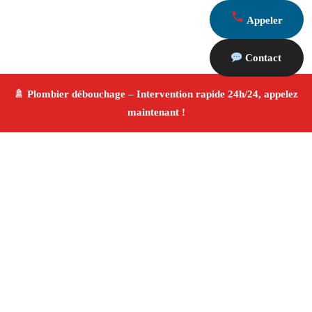
Appeler
Contact
À propos Plombier & Débouchage
canalisation
Plombier & Débouchage canalisation Peypin
Plomberie générale et débouchage
Installation
sanitaire et réparation
Finitions de qualité ✚ Avis